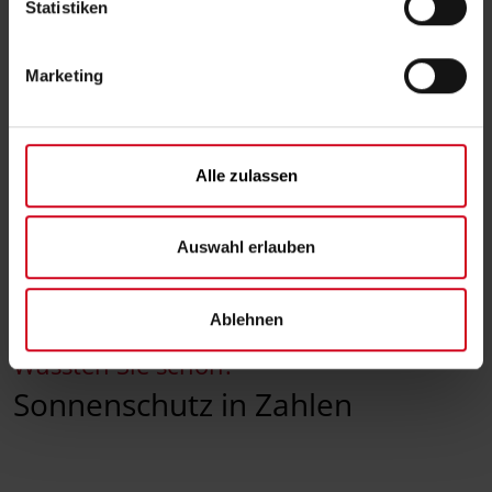
l
Statistiken
Noch nichts Passendes gefunden?
i
g
Dann stöbern Sie durch unsere weiteren
Marketing
u
Sonnenschutzprodukte – da ist bestimmt etwas
n
für Sie dabei.
g
s
Alle zulassen
a
Produkte im Überblick
u
s
Auswahl erlauben
w
a
Ablehnen
h
l
Wussten Sie schon?
Sonnenschutz in Zahlen