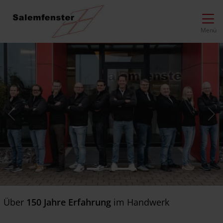
Direkt zur Top-Navigation
Direkt zur Hauptnavigation
Zum Inhalt springen
Direkt zum Footer
Hauptnavigation
Menü
Previous
Ne
Über
150 Jahre Erfahrung
im Handwerk