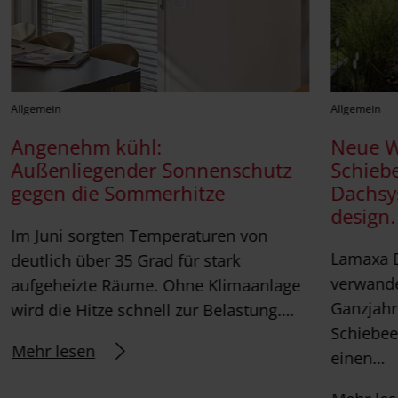
Allgemein
Allgemein
Angenehm kühl:
Neue 
Außenliegender Sonnenschutz
Schieb
gegen die Sommerhitze
Dachsy
design.
Im Juni sorgten Temperaturen von
Lamaxa 
deutlich über 35 Grad für stark
verwande
aufgeheizte Räume. Ohne Klimaanlage
Ganzjahr
wird die Hitze schnell zur Belastung….
Schiebee
Mehr lesen
einen…