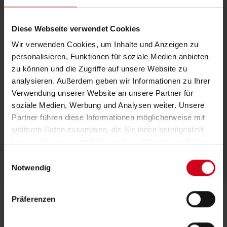
Diese Webseite verwendet Cookies
Wir verwenden Cookies, um Inhalte und Anzeigen zu
personalisieren, Funktionen für soziale Medien anbieten
zu können und die Zugriffe auf unsere Website zu
analysieren. Außerdem geben wir Informationen zu Ihrer
Verwendung unserer Website an unsere Partner für
soziale Medien, Werbung und Analysen weiter. Unsere
Partner führen diese Informationen möglicherweise mit
weiteren Daten zusammen, die Sie ihnen bereitgestellt
haben oder die sie im Rahmen Ihrer Nutzung der Dienste
gesammelt haben.
E
Notwendig
i
n
w
Präferenzen
i
l